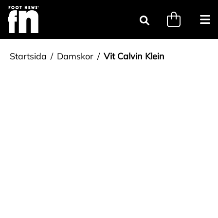
Gå till innehåll
minicart.tri
Öpp
Sök
Startsida
Damskor
Vit Calvin Klein