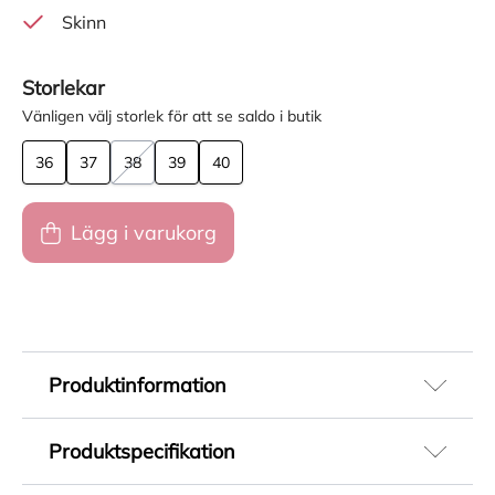
Skinn
Storlekar
Vänligen välj storlek för att se saldo i butik
36
37
38
39
40
Lägg i varukorg
Produktinformation
Sandaler för dam från Dr Martens i modellen
Produktspecifikation
Zebzag. Svarta remsandaler med märkets