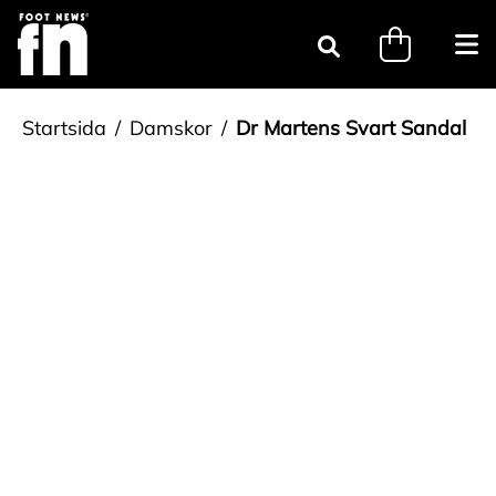
Gå till innehåll
minicart.tri
Öpp
Sök
Startsida
Damskor
Dr Martens Svart Sandal