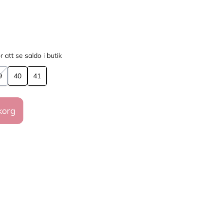
r att se saldo i butik
9
40
41
korg