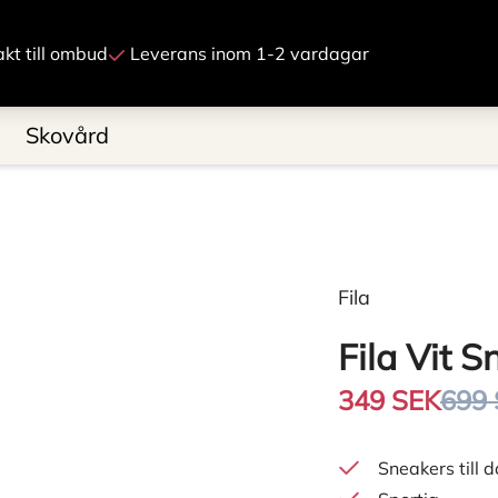
Gå till innehåll
rakt till ombud
Leverans inom 1-2 vardagar
Skovård
Fila
Fila Vit 
349 SEK
699
Sneakers till 