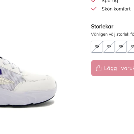
Sportig
Skön komfort
Storlekar
Vänligen välj storlek fö
36
37
38
3
Lägg i varu