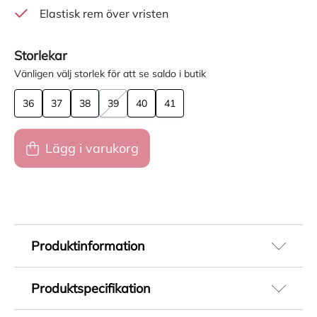
Elastisk rem över vristen
Storlekar
Vänligen välj storlek för att se saldo i butik
36
37
38
39
40
41
Lägg i varukorg
Produktinformation
Svarta sandaler för dam från Foot News i svart
Produktspecifikation
skinn med reglerbart kardborreband över foten
för en justerbar och bekväm passform. En
Artikelnummer