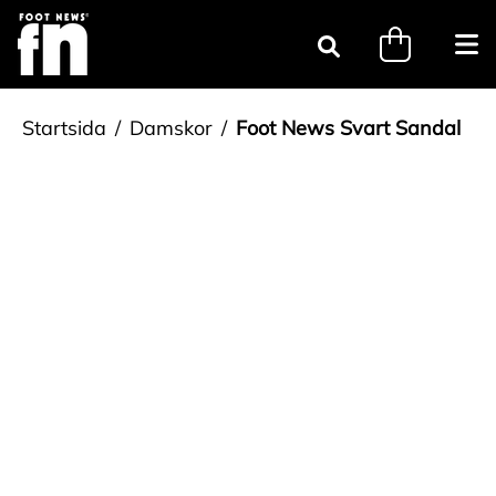
Gå till innehåll
minicart.tri
Öpp
Sök
Startsida
Damskor
Foot News Svart Sandal