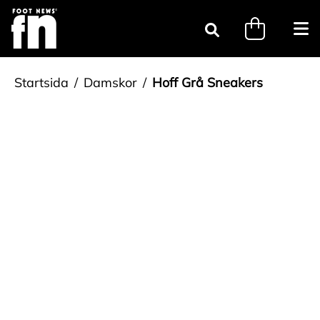
Gå till innehåll
minicart.tri
Öpp
Sök
Startsida
Damskor
Hoff Grå Sneakers