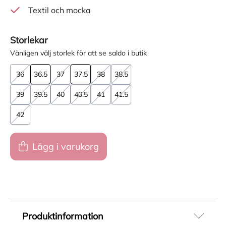
Textil och mocka
Storlekar
Vänligen välj storlek för att se saldo i butik
36
36.5
37
37.5
38
38.5
39
39.5
40
40.5
41
41.5
42
Lägg i varukorg
Produktinformation