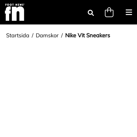
Gå till innehåll
minicart.tri
Öpp
Sök
Startsida
Damskor
Nike Vit Sneakers