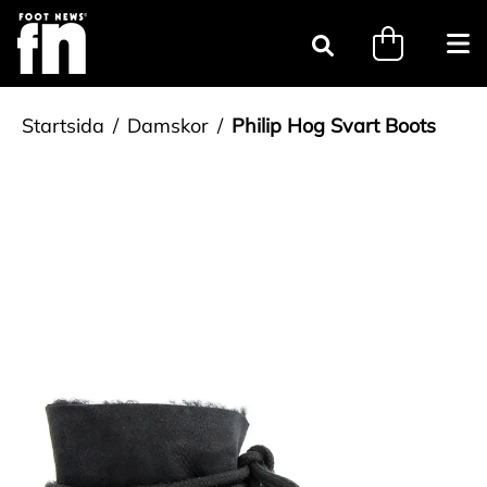
Gå till innehåll
minicart.tri
Öpp
Sök
Startsida
Damskor
Philip Hog Svart Boots