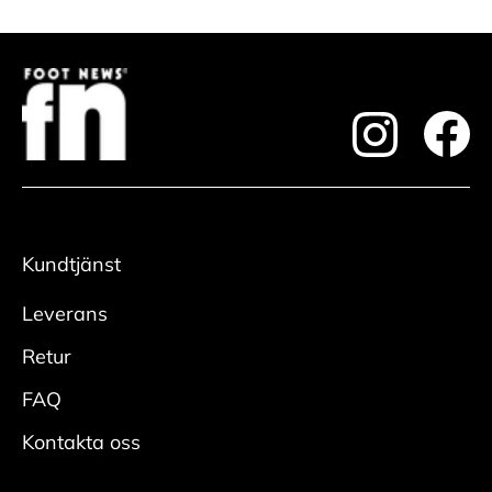
footer.instagram
foote
Kundtjänst
Leverans
Retur
FAQ
Kontakta oss