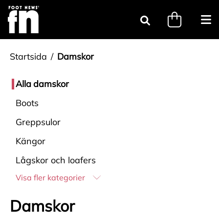
Gå till innehåll
minicart.tri
Öpp
Sök
Startsida
Damskor
Alla
damskor
Boots
Greppsulor
Kängor
Lågskor och loafers
Visa fler kategorier
Damskor