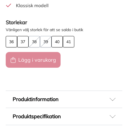
Klassisk modell
Storlekar
Vänligen välj storlek för att se saldo i butik
36
37
38
39
40
41
Lägg i varukorg
Produktinformation
Vagabond Freya chelseaboots till dam. Elegant
Produktspecifikation
form som skapar en perfekt balans mellan
dressat och vardagligt. Chelseabooten är
Artikelnummer