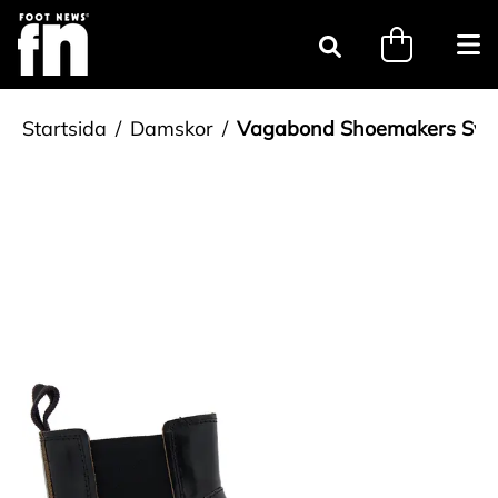
Gå till innehåll
minicart.tri
Öpp
Sök
Startsida
Damskor
Vagabond Shoemakers Sva