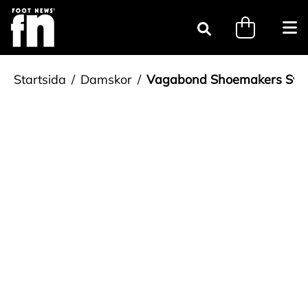
Gå till innehåll
minicart.tri
Öpp
Sök
Startsida
Damskor
Vagabond Shoemakers Sva