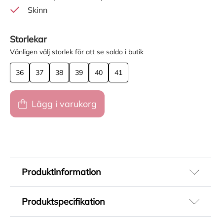
Skinn
Storlekar
Vänligen välj storlek för att se saldo i butik
36
37
38
39
40
41
Lägg i varukorg
Produktinformation
Vagabond Sammie är en tidlös loafer till dam i
Produktspecifikation
mjukt svart skinn med en stilren och avslappnad