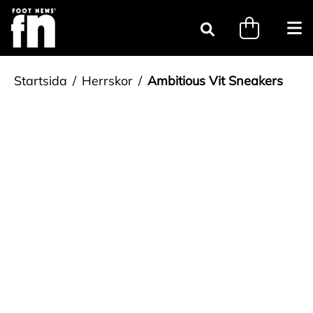
Gå till innehåll
minicart.tri
Öpp
Sök
Startsida
Herrskor
Ambitious Vit Sneakers