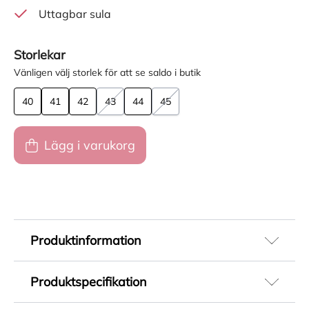
Uttagbar sula
Storlekar
Vänligen välj storlek för att se saldo i butik
40
41
42
43
44
45
Lägg i varukorg
Produktinformation
Klassiska sneakers för herr i vitt skinn som ger
Produktspecifikation
en stilren och tidlös look. Den rena designen gör