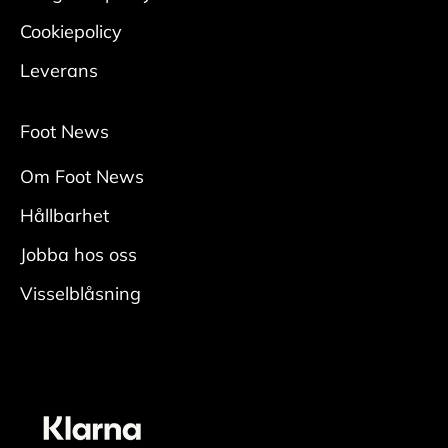
• Upprepa regelbundet för bästa effekt.
Cookiepolicy
Mocka/nubuck
Leverans
Rengör
• Borsta bort smuts med en mockaborste.
Foot News
• Bearbeta tuffare fläckar med en slipsten för
Om Foot News
mocka.
Någon gång per säsong krävs en ordentlig
Hållbarhet
rengöring:
Jobba hos oss
• Ta ur skosnören och borsta bort ytlig smuts
Visselblåsning
med
en mockaborste. Var noga i veck och kanter.
• Fukta skon ordentligt, applicera rengöring
med
en fuktig rengöringsduk och rengör.
• Skölj av skorna ordentligt för att få bort all