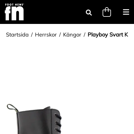
Gå till innehåll
minicart.tri
Öpp
Sök
Startsida
Herrskor
Kängor
Playboy Svart Kä