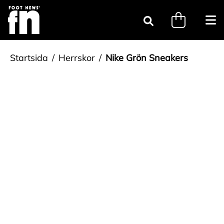
Gå till innehåll
minicart.tri
Öpp
Sök
Startsida
Herrskor
Nike Grön Sneakers