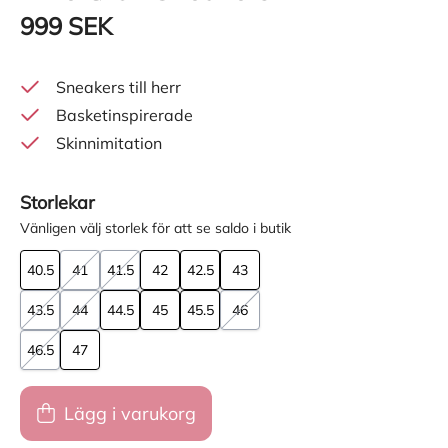
999 SEK
Sneakers till herr
Basketinspirerade
Skinnimitation
Storlekar
Vänligen välj storlek för att se saldo i butik
40.5
41
41.5
42
42.5
43
43.5
44
44.5
45
45.5
46
46.5
47
Lägg i varukorg