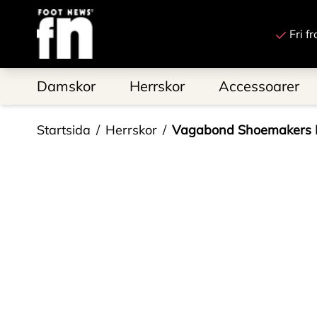
Till startsidan
Fri f
Damskor
Herrskor
Accessoarer
Startsida
Herrskor
Vagabond Shoemakers 