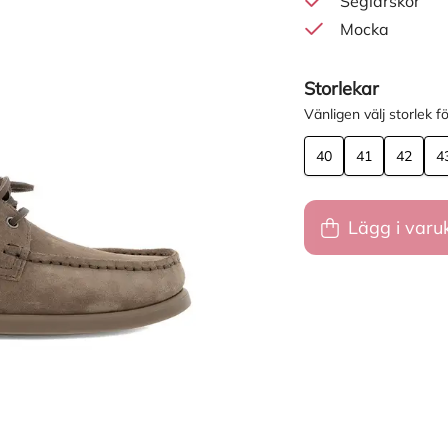
Seglarskor
Mocka
Storlekar
Vänligen välj storlek fö
40
41
42
4
Lägg i varu