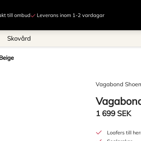
Gå till innehåll
rakt till ombud
Leverans inom 1-2 vardagar
Skovård
Beige
Vagabond Shoe
Vagabond
1 699 SEK
Loafers till her