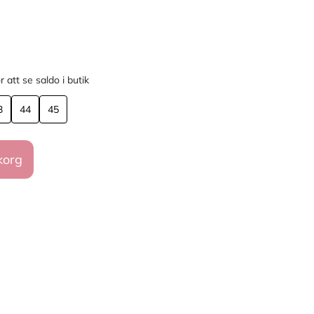
r att se saldo i butik
3
44
45
korg