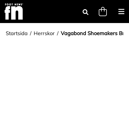
Gå till innehåll
minicart.tri
Öpp
Sök
Startsida
Herrskor
Vagabond Shoemakers Bru