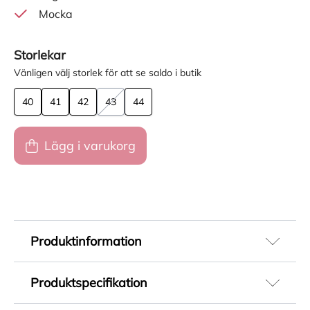
Mocka
Storlekar
Vänligen välj storlek för att se saldo i butik
40
41
42
43
44
Lägg i varukorg
Produktinformation
Loafers för herr från Vagabond i brun mocka
Produktspecifikation
med inspiration från klassiska seglarskor. Den