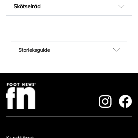
stilren design. Dessa herrskor kombinerar skön
Artikelnummer
Skötselråd
komfort med en flexibel passform, vilket gör
252603024
dem perfekta för både vardag och fritid.
Färg
Läder
Tillverkade av högkvalitativa material är de ett
Grön
Rengör
utmärkt val för dig som vill ha snygga och
Innersula material
• Ta ur skosnören och borsta bort ytlig smuts
funktionella sneakers med en tidlös och diskret
Skinn
med en skoborste. Var noga i veck och kanter.
Storleksguide
look.
Innerfoder material
• Applicera rengöring med lätt fuktad
Textil
Storleksguide för dam, herr och barn.
rengöringsduk och rengör.
Material
Observera att varje varumärke har egna
• Skölj rent duken och torka bort rengöringen.
Mocka
måttlistor och därför kan endast listorna
• Låt torka i rumstemperatur med skoblock och
Modellnamn
nedan ses som en riktlinje. Bästa svaren
avsluta genom att fräscha upp insidan med
Paul 2.0
kring specifika skomått får du i våra butiker.
skodeodorant.
footer.instagram
Yttersula material
foote
Vi har duktiga säljare med lång erfarenhet
Vårda
Gummi
som hjälper dig att hitta rätt storlek.
• Lägg på ett tunt lager med skokräm eller
Uttagbar sula
De flesta skorna från Bergqvist Skor säljs
vaxpolish och låt torka 5-10 minuter.
Ja
med europeiska storlekar. Några få
• Putsa upp med skoborste och/eller putsduk till
Kundtjänst