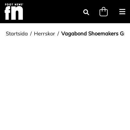
Gå till innehåll
minicart.tri
Öpp
Sök
Startsida
Herrskor
Vagabond Shoemakers Grö