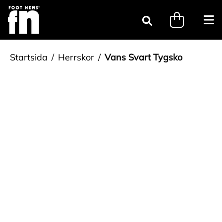
Gå till innehåll
minicart.tri
Öpp
Sök
Startsida
Herrskor
Vans Svart Tygsko