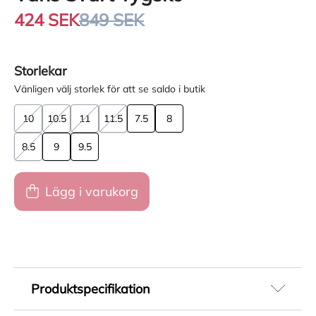
424 SEK
849 SEK
Storlekar
Vänligen välj storlek för att se saldo i butik
10
10.5
11
11.5
7.5
8
8.5
9
9.5
Lägg i varukorg
Produktspecifikation