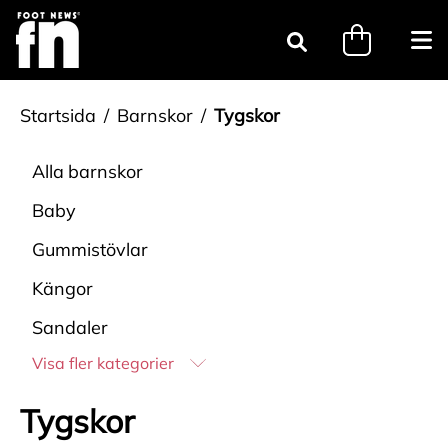
Gå till innehåll
minicart.tri
Öpp
Sök
Startsida
Barnskor
Tygskor
Alla
barnskor
Baby
Gummistövlar
Kängor
Sandaler
Visa fler kategorier
Tygskor