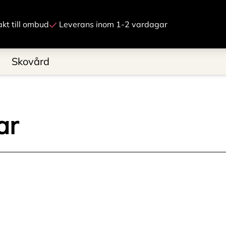
Gå till innehåll
rakt till ombud
Leverans inom 1-2 vardagar
Skovård
ar