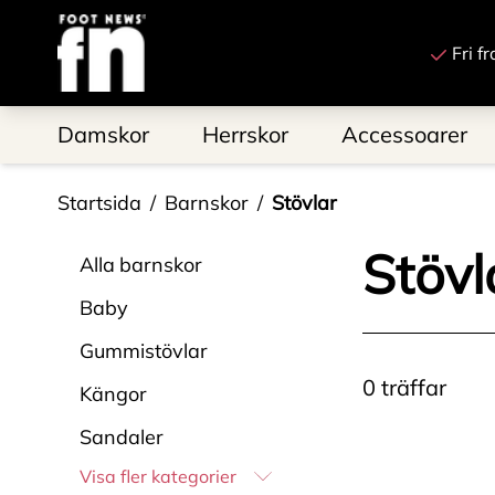
Till startsidan
Fri f
Damskor
Herrskor
Accessoarer
Startsida
Barnskor
Stövlar
Stövl
Alla
barnskor
Baby
Gummistövlar
0
träffar
Kängor
Sandaler
Visa fler kategorier